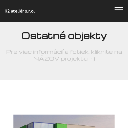
K2 ateliér s.r.o.
Ostatné objekty
Pre viac informácií a fotiek, kliknite na
NÁZOV projektu : )