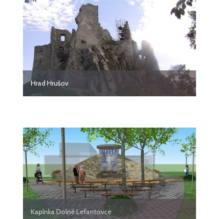
Hrad Hrušov
Kaplnka Dolné Lefantovce